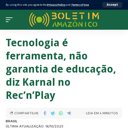
By using this site, you agree to the
Privacy Policy
and
Terms of Use
.
Accept
Tecnologia é
ferramenta, não
garantia de educação,
diz Karnal no
Rec’n’Play
COMPARTILHE
LEIA EM 4 MINUTOS
BRASIL
ÚLTIMA ATUALIZAÇÃO: 16/10/2025