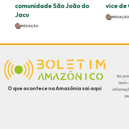
comunidade São João do
vice de
Jacu
REDAÇÃ
REDAÇÃO
No jor
texto 
O que acontece na Amazônia sai aqui
informaçõ
se