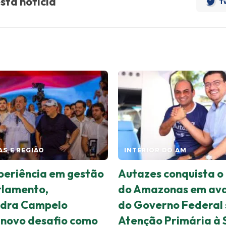
sta notícia
Tw
S E REGIÃO
INTERIOR DO AM
eriência em gestão
Autazes conquista o 
rlamento,
do Amazonas em ava
ndra Campelo
do Governo Federal 
novo desafio como
Atenção Primária à