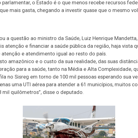
arlamentar, o Estado é o que menos recebe recursos feder
 o que mais gasta, chegando a investir quase que o mesmo vo
vou a questão ao ministro da Saúde, Luiz Henrique Mandetta,
s atenção e financiar a saúde pública da região, haja vista 
atenção e atendimento igual ao resto do país.
sto amazônico e o custo da sua realidade, das suas distânc
eração para a saúde, tanto na Média e Alta Complexidade, q
ila no Sisreg em torno de 100 mil pessoas esperando sua ve
penas uma UTI aérea para atender a 61 municípios, muitos c
 mil quilômetros”, disse o deputado.