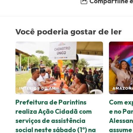
Compartilhe e
Você poderia gostar de ler
INTERIOR DO AM
AMAZONA
Prefeitura de Parintins
Com exp
realiza Ação Cidadã com
e no Pa
serviços de assistência
Alessa
social neste sábado (1º) na
assume 