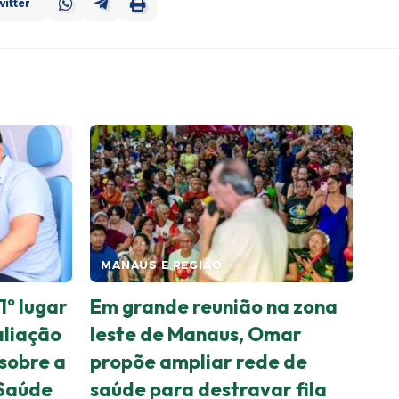
itter
MANAUS E REGIÃO
1º lugar
Em grande reunião na zona
liação
leste de Manaus, Omar
sobre a
propõe ampliar rede de
 Saúde
saúde para destravar fila