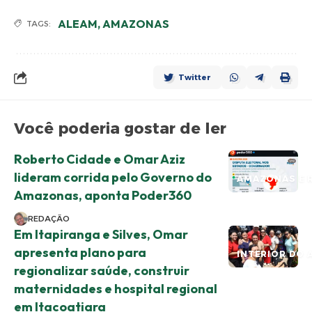
ALEAM
,
AMAZONAS
TAGS:
Twitter
Você poderia gostar de ler
Roberto Cidade e Omar Aziz
lideram corrida pelo Governo do
AMAZONAS E 
Amazonas, aponta Poder360
REDAÇÃO
Em Itapiranga e Silves, Omar
apresenta plano para
INTERIOR DO 
regionalizar saúde, construir
maternidades e hospital regional
em Itacoatiara