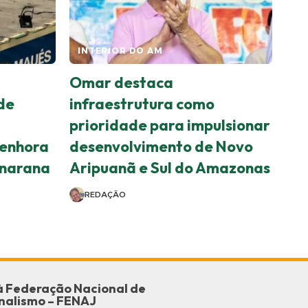
INTERIOR DO AM
Omar destaca
de
infraestrutura como
prioridade para impulsionar
enhora
desenvolvimento de Novo
anarana
Aripuanã e Sul do Amazonas
REDAÇÃO
o à Federação Nacional de
nalismo – FENAJ