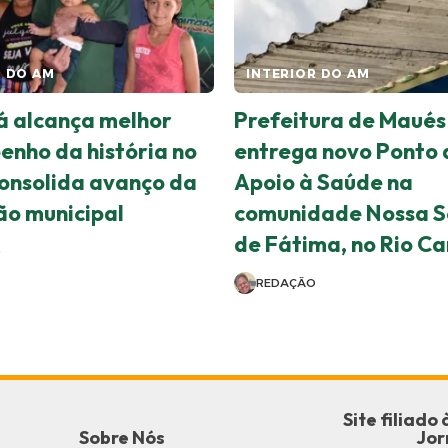
R DO AM
INTERIOR DO AM
 alcança melhor
Prefeitura de Maués
nho da história no
entrega novo Ponto 
consolida avanço da
Apoio à Saúde na
o municipal
comunidade Nossa S
de Fátima, no Rio C
O
REDAÇÃO
Site filiad
Sobre Nós
Jor