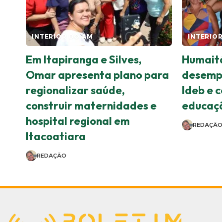
INTERIOR DO AM
INTERIO
Em Itapiranga e Silves,
Humaitá
Omar apresenta plano para
desempe
regionalizar saúde,
Ideb e 
construir maternidades e
educaçã
hospital regional em
REDAÇÃ
Itacoatiara
REDAÇÃO