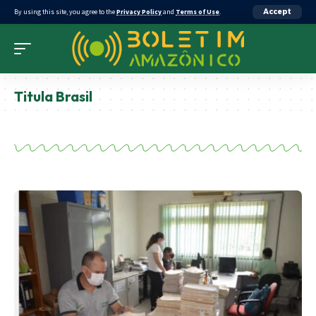
By using this site, you agree to the
Privacy Policy
and
Terms of Use
.
Accept
Titula Brasil