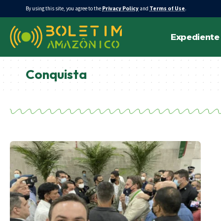
By using this site, you agree to the
Privacy Policy
and
Terms of Use
.
Expediente
Conquista