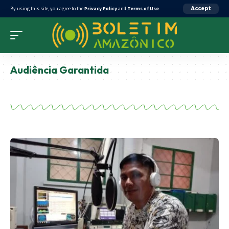
By using this site, you agree to the
Privacy Policy
and
Terms of Use
.
Accept
Audiência Garantida