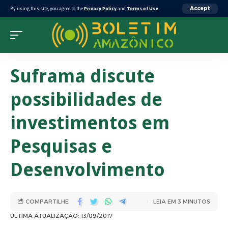
By using this site, you agree to the
Privacy Policy
and
Terms of Use
.
Accept
Suframa discute
possibilidades de
investimentos em
Pesquisas e
Desenvolvimento
COMPARTILHE
LEIA EM 3 MINUTOS
ÚLTIMA ATUALIZAÇÃO: 13/09/2017