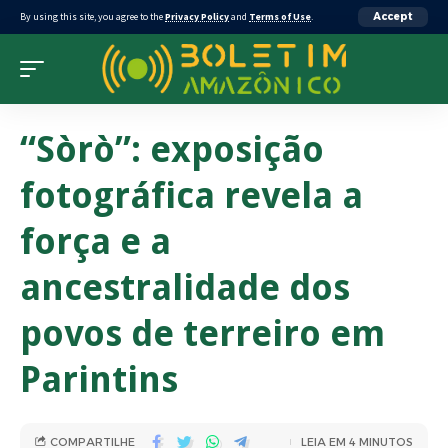
By using this site, you agree to the
Privacy Policy
and
Terms of Use
.
Accept
“Sòrò”: exposição
fotográfica revela a
força e a
ancestralidade dos
povos de terreiro em
Parintins
COMPARTILHE
LEIA EM 4 MINUTOS