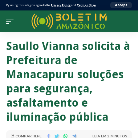
By using this site, you agree to the
Privacy Policy
and
Terms of Use
.
Accept
Saullo Vianna solicita à
Prefeitura de
Manacapuru soluções
para segurança,
asfaltamento e
iluminação pública
COMPARTILHE
LEIA EM 2 MINUTOS