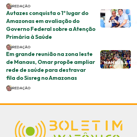
REDAÇÃO
Autazes conquista o 1º lugar do
Amazonas em avaliação do
INTERIOR DO 
Governo Federal sobre a Atenção
Primária à Saúde
REDAÇÃO
Em grande reunião na zona leste
de Manaus, Omar propõe ampliar
MANAUS E RE
rede de saúde para destravar
fila do Sisreg no Amazonas
REDAÇÃO