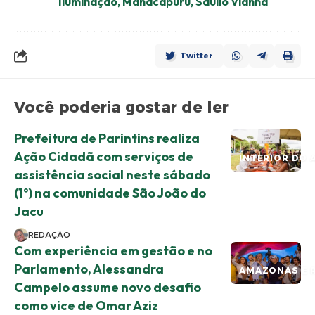
Iluminação
,
Manacapuru
,
Saullo Vianna
Twitter
Você poderia gostar de ler
Prefeitura de Parintins realiza
Ação Cidadã com serviços de
INTERIOR DO 
assistência social neste sábado
(1º) na comunidade São João do
Jacu
REDAÇÃO
Com experiência em gestão e no
Parlamento, Alessandra
AMAZONAS E 
Campelo assume novo desafio
como vice de Omar Aziz