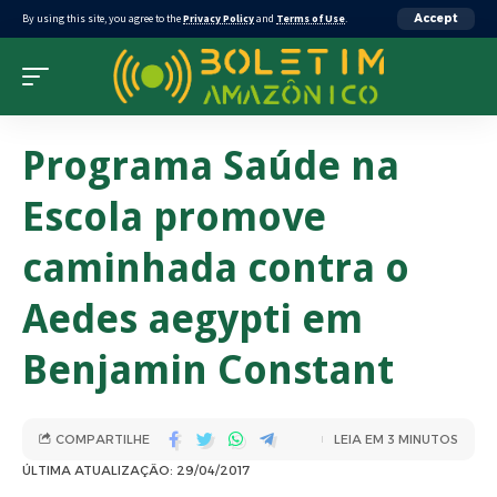
By using this site, you agree to the
Privacy Policy
and
Terms of Use
.
Accept
Programa Saúde na
Escola promove
caminhada contra o
Aedes aegypti em
Benjamin Constant
COMPARTILHE
LEIA EM 3 MINUTOS
ÚLTIMA ATUALIZAÇÃO: 29/04/2017