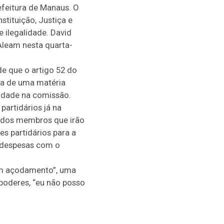
efeitura de Manaus. O
tituição, Justiça e
 ilegalidade. David
Aleam nesta quarta-
e que o artigo 52 do
ta de uma matéria
lidade na comissão.
partidários já na
a, dos membros que irão
s partidários para a
 despesas com o
em açodamento”, uma
 poderes, “eu não posso