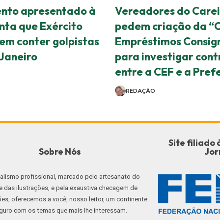
nto apresentado à
Vereadores do Carei
nta que Exército
pedem criação da “C
 em conter golpistas
Empréstimos Consig
 Janeiro
para investigar cont
entre a CEF e a Pref
O
REDAÇÃO
Site filiad
Sobre Nós
Jor
nalismo profissional, marcado pelo artesanato do
e das ilustrações, e pela exaustiva checagem de
es, oferecemos a você, nosso leitor, um continente
guro com os temas que mais lhe interessam.