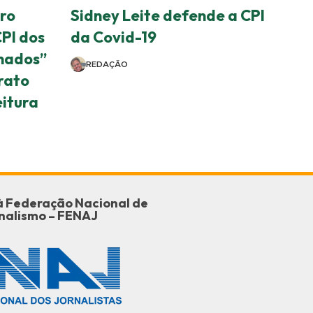
ro
Sidney Leite defende a CPI
PI dos
da Covid-19
nados”
REDAÇÃO
rato
eitura
o à Federação Nacional de
nalismo – FENAJ