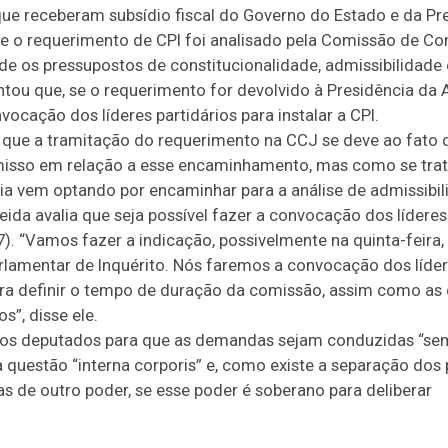
que receberam subsídio fiscal do Governo do Estado e da Pr
e o requerimento de CPI foi analisado pela Comissão de Cons
e os pressupostos de constitucionalidade, admissibilidade e
tou que, se o requerimento for devolvido à Presidência da 
onvocação dos líderes partidários para instalar a CPI.
 que a tramitação do requerimento na CCJ se deve ao fato d
misso em relação a esse encaminhamento, mas como se tra
cia vem optando por encaminhar para a análise de admissibi
ida avalia que seja possível fazer a convocação dos líderes 
7). “Vamos fazer a indicação, possivelmente na quinta-feir
amentar de Inquérito. Nós faremos a convocação dos lídere
ra definir o tempo de duração da comissão, assim como as
”, disse ele.
aos deputados para que as demandas sejam conduzidas “s
 questão “interna corporis” e, como existe a separação dos
as de outro poder, se esse poder é soberano para deliberar