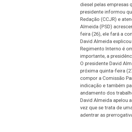
diesel pelas empresas 
presidente informou qu
Redação (CCJR) e atend
Almeida (PSD) acrescen
feira (26), ele fará a c
David Almeida explicou
Regimento Interno é o
importante, a presidên
O presidente David Alme
próxima quinta-feira (2
compor a Comissão Parl
indicação e também pa
andamento dos trabalhos
David Almeida apelou 
vez que se trata de uma
adentrar as prerrogativ