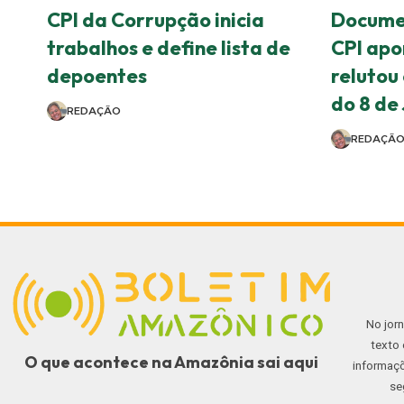
CPI da Corrupção inicia
Docume
trabalhos e define lista de
CPI apo
depoentes
relutou
do 8 de
REDAÇÃO
REDAÇÃ
No jor
texto 
O que acontece na Amazônia sai aqui
informaçõ
se