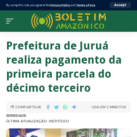
By using this site, you agree to the
Privacy Policy
and
Terms of Use
.
Accept
Prefeitura de Juruá
realiza pagamento da
primeira parcela do
décimo terceiro
COMPARTILHE
LEIA EM 2 MINUTOS
SERIEDADE
ÚLTIMA ATUALIZAÇÃO: 08/07/2021