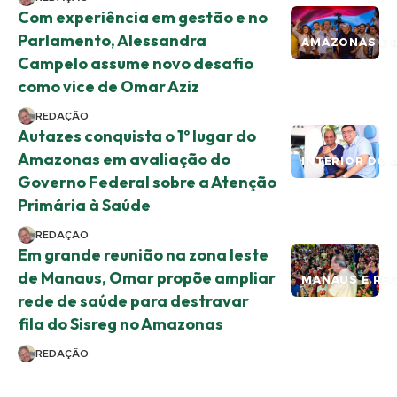
Com experiência em gestão e no
Parlamento, Alessandra
AMAZONAS E 
Campelo assume novo desafio
como vice de Omar Aziz
REDAÇÃO
Autazes conquista o 1º lugar do
Amazonas em avaliação do
INTERIOR DO 
Governo Federal sobre a Atenção
Primária à Saúde
REDAÇÃO
Em grande reunião na zona leste
de Manaus, Omar propõe ampliar
MANAUS E RE
rede de saúde para destravar
fila do Sisreg no Amazonas
REDAÇÃO