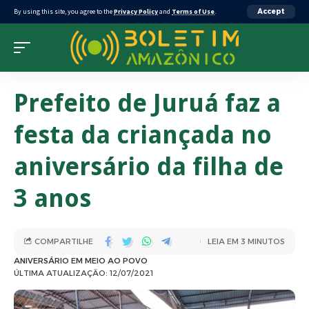
By using this site, you agree to the
Privacy Policy
and
Terms of Use
.
Accept
Prefeito de Juruá faz a
festa da criançada no
aniversário da filha de
3 anos
COMPARTILHE
LEIA EM 3 MINUTOS
ANIVERSÁRIO EM MEIO AO POVO
ÚLTIMA ATUALIZAÇÃO: 12/07/2021