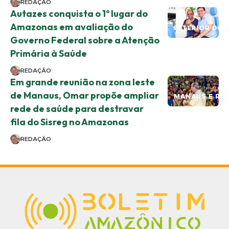
REDAÇÃO
Autazes conquista o 1º lugar do
Amazonas em avaliação do
INTERIOR DO 
Governo Federal sobre a Atenção
Primária à Saúde
REDAÇÃO
Em grande reunião na zona leste
de Manaus, Omar propõe ampliar
MANAUS E RE
rede de saúde para destravar
fila do Sisreg no Amazonas
REDAÇÃO