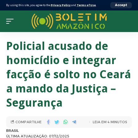
By using this site, you agree to the
Privacy Policy
and
Terms of Use
.
Accept
Policial acusado de
homicídio e integrar
facção é solto no Ceará
a mando da Justiça –
Segurança
COMPARTILHE
LEIA EM 4 MINUTOS
BRASIL
ÚLTIMA ATUALIZAÇÃO: 07/12/2025