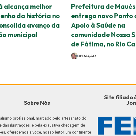
 alcança melhor
Prefeitura de Maués
nho da história no
entrega novo Ponto 
consolida avanço da
Apoio à Saúde na
o municipal
comunidade Nossa S
de Fátima, no Rio C
O
REDAÇÃO
Site filiad
Sobre Nós
Jor
nalismo profissional, marcado pelo artesanato do
e das ilustrações, e pela exaustiva checagem de
es, oferecemos a você, nosso leitor, um continente