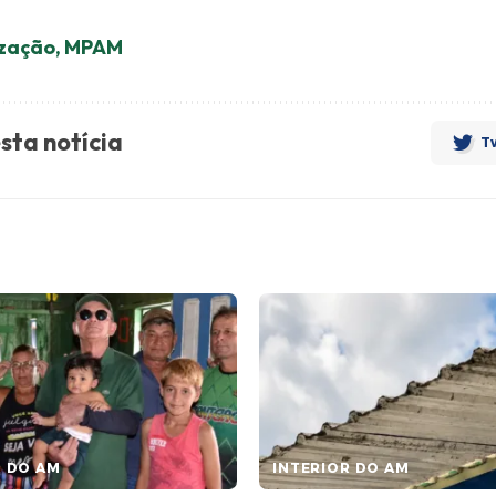
ização
,
MPAM
sta notícia
Tw
R DO AM
INTERIOR DO AM