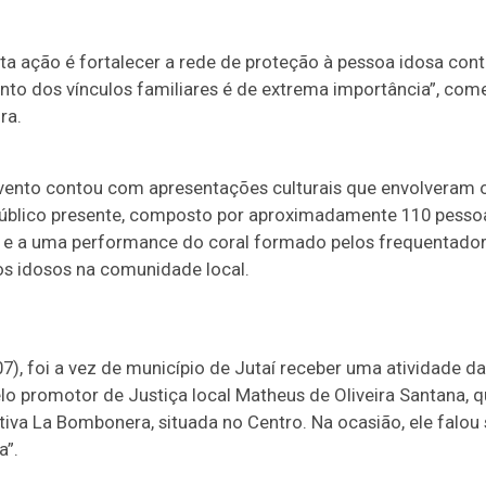
a ação é fortalecer a rede de proteção à pessoa idosa contr
ento dos vínculos familiares é de extrema importância”, co
ra.
evento contou com apresentações culturais que envolveram o
público presente, composto por aproximadamente 110 pessoa
e a uma performance do coral formado pelos frequentadore
os idosos na comunidade local.
07), foi a vez de município de Jutaí receber uma atividade d
lo promotor de Justiça local Matheus de Oliveira Santana, q
iva La Bombonera, situada no Centro. Na ocasião, ele falou
a”.