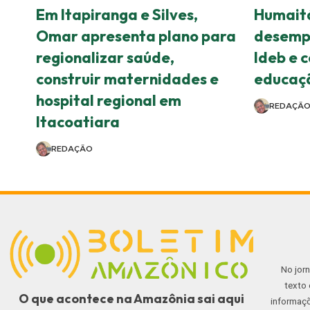
Em Itapiranga e Silves,
Humaitá
Omar apresenta plano para
desempe
regionalizar saúde,
Ideb e 
construir maternidades e
educaçã
hospital regional em
REDAÇÃ
Itacoatiara
REDAÇÃO
No jor
texto 
O que acontece na Amazônia sai aqui
informaçõ