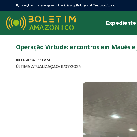
By using this site, you agree to the
Privacy Policy
and
Terms of Use
.
Expediente
Operação Virtude: encontros em Maués e 
INTERIOR DO AM
ÚLTIMA ATUALIZAÇÃO: 11/07/2024