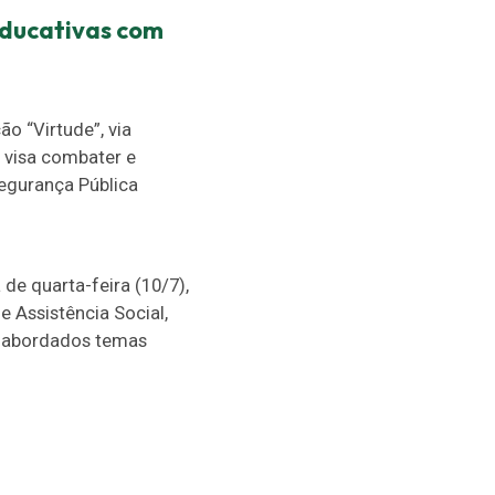
ducativas com
o “Virtude”, via
a visa combater e
Segurança Pública
de quarta-feira (10/7),
 Assistência Social,
m abordados temas