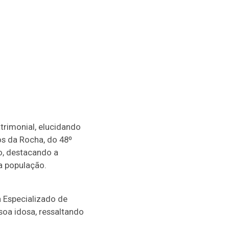
atrimonial, elucidando
s da Rocha, do 48º
so, destacando a
da população.
a Especializado de
ssoa idosa, ressaltando