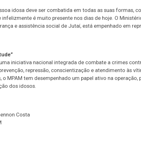
pessoa idosa deve ser combatida em todas as suas formas, c
ue infelizmente é muito presente nos dias de hoje. O Ministéri
ança e assistência social de Jutaí, está empenhado em repri
tude”
uma iniciativa nacional integrada de combate a crimes contr
evenção, repressão, conscientização e atendimento às vít
 o MPAM tem desempenhado um papel ativo na operação, p
ção dos idosos.
Lennon Costa
M