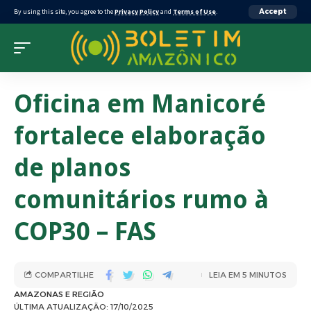
By using this site, you agree to the
Privacy Policy
and
Terms of Use
.
Accept
Oficina em Manicoré
fortalece elaboração
de planos
comunitários rumo à
COP30 – FAS
COMPARTILHE
LEIA EM 5 MINUTOS
AMAZONAS E REGIÃO
ÚLTIMA ATUALIZAÇÃO: 17/10/2025