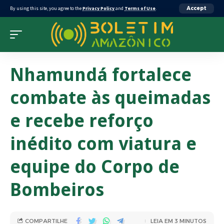
By using this site, you agree to the
Privacy Policy
and
Terms of Use
.
Accept
Nhamundá fortalece
combate às queimadas
e recebe reforço
inédito com viatura e
equipe do Corpo de
Bombeiros
COMPARTILHE
LEIA EM 3 MINUTOS