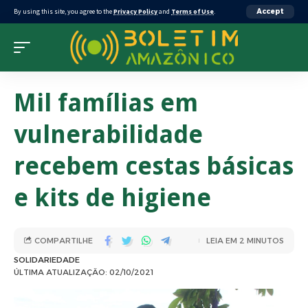
By using this site, you agree to the
Privacy Policy
and
Terms of Use
.
Accept
Mil famílias em
vulnerabilidade
recebem cestas básicas
e kits de higiene
COMPARTILHE
LEIA EM 2 MINUTOS
SOLIDARIEDADE
ÚLTIMA ATUALIZAÇÃO: 02/10/2021