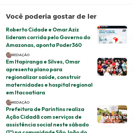
Você poderia gostar de ler
Roberto Cidade e Omar Aziz
lideram corrida pelo Governo do
AMAZONAS E 
Amazonas, aponta Poder360
REDAÇÃO
Em Itapiranga e Silves, Omar
apresenta plano para
INTERIOR DO 
regionalizar saúde, construir
maternidades e hospital regional
em Itacoatiara
REDAÇÃO
Prefeitura de Parintins realiza
Ação Cidadã com serviços de
INTERIOR DO 
assistência social neste sábado
(1º) na comunidade São João do