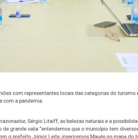
uniões com representantes locais das categorias do turismo 
da com a pandemia.
azonastur, Sérgio Litaiff, as belezas naturais e a possibilid
o de grande valia “entendemos que o município tem diversos
om o prefeito Júnior Leite, inseriremos Maués no mapa do t