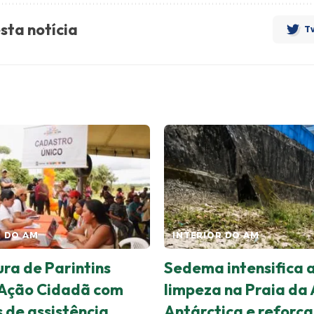
sta notícia
Tw
R DO AM
INTERIOR DO AM
ura de Parintins
Sedema intensifica 
 Ação Cidadã com
limpeza na Praia da
s de assistência
Antárctica e reforça