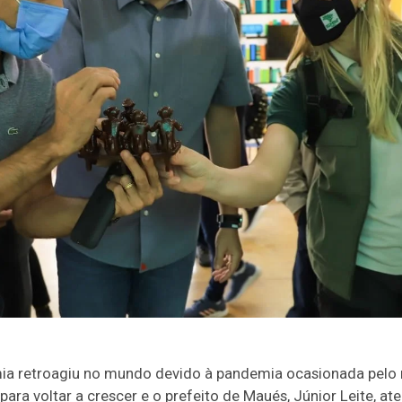
ia retroagiu no mundo devido à pandemia ocasionada pelo 
ra voltar a crescer e o prefeito de Maués, Júnior Leite, at