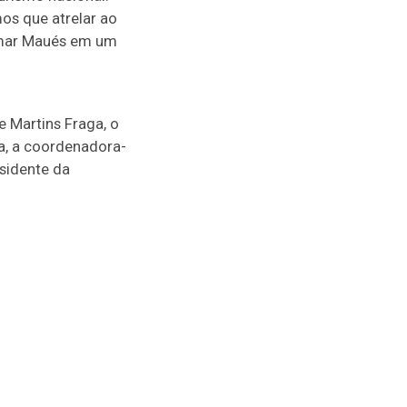
os que atrelar ao
ormar Maués em um
e Martins Fraga, o
ra, a coordenadora-
esidente da