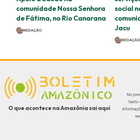
comunidade Nossa Senhora
social n
de Fátima, no Rio Canarana
comuni
Jacu
REDAÇÃO
REDAÇÃ
No jor
texto 
O que acontece na Amazônia sai aqui
informaçõ
se