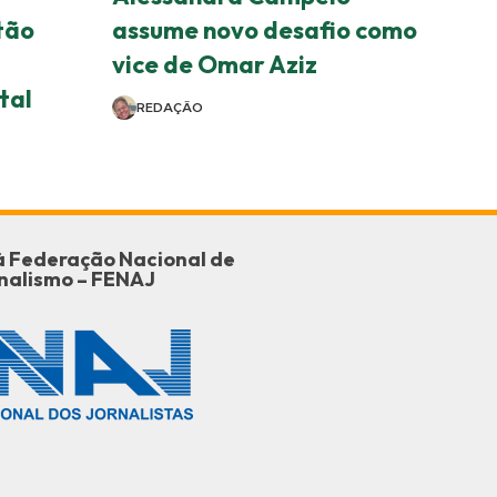
tão
assume novo desafio como
vice de Omar Aziz
tal
REDAÇÃO
o à Federação Nacional de
nalismo – FENAJ