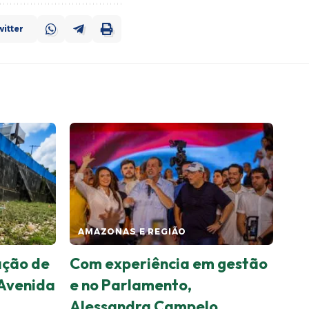
itter
AMAZONAS E REGIÃO
ação de
Com experiência em gestão
 Avenida
e no Parlamento,
Alessandra Campelo