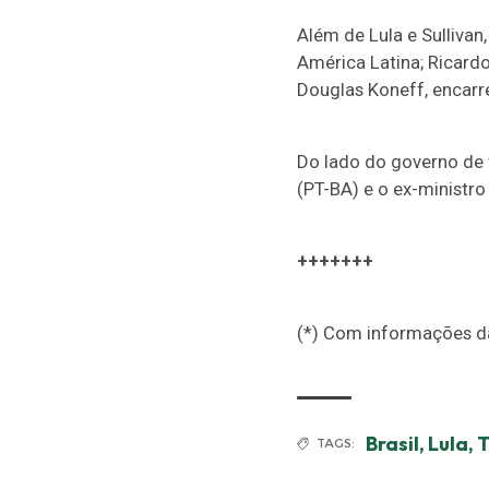
Além de Lula e Sulliva
América Latina; Ricardo
Douglas Koneff, encarr
Do lado do governo de
(PT-BA) e o ex-ministr
+++++++
(*) Com informações da
Brasil
,
Lula
,
TAGS: