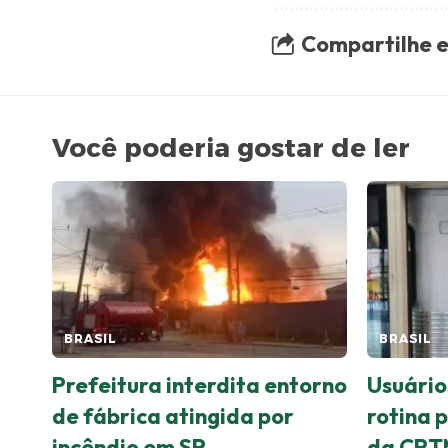
Compartilhe e
Você poderia gostar de ler
BRASIL
BRASIL
Prefeitura interdita entorno
Usuário
de fábrica atingida por
rotina 
incêndio em SP
da CPT