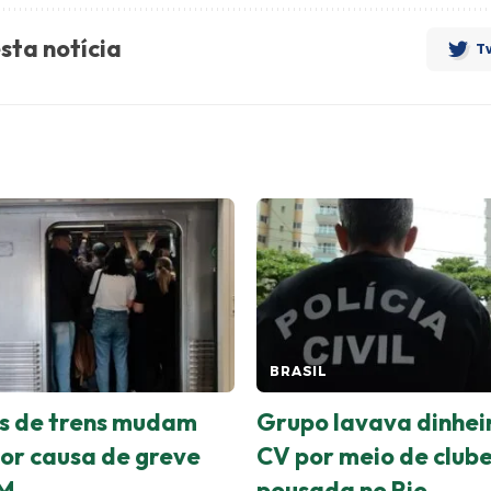
sta notícia
Tw
BRASIL
s de trens mudam
Grupo lavava dinhei
por causa de greve
CV por meio de clube
M
pousada no Rio