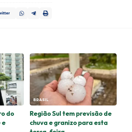
itter
BRASIL
ro do
Região Sul tem previsão de
 e
chuva e granizo para esta
terça-feira