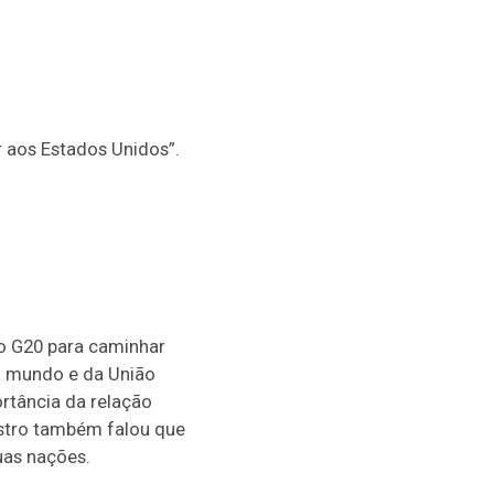
r aos Estados Unidos”.
o G20 para caminhar
o mundo e da União
ortância da relação
nistro também falou que
uas nações.