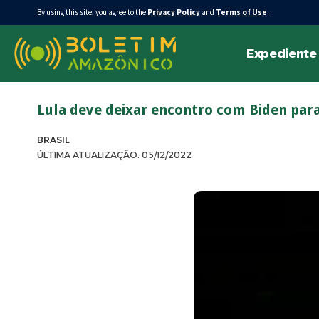
By using this site, you agree to the
Privacy Policy
and
Terms of Use
.
Expediente
Lula deve deixar encontro com Biden para 
BRASIL
ÚLTIMA ATUALIZAÇÃO: 05/12/2022