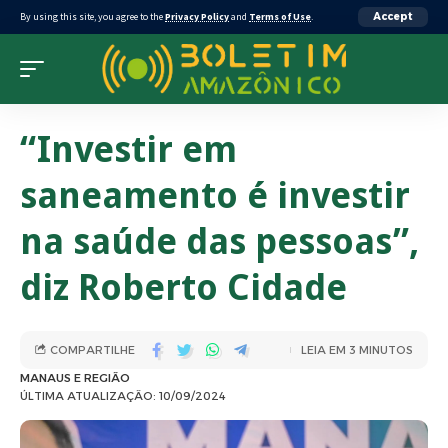
By using this site, you agree to the
Privacy Policy
and
Terms of Use
.
Accept
“Investir em
saneamento é investir
na saúde das pessoas”,
diz Roberto Cidade
COMPARTILHE
LEIA EM 3 MINUTOS
MANAUS E REGIÃO
ÚLTIMA ATUALIZAÇÃO: 10/09/2024