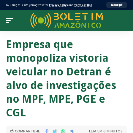
By using this site, you agree to the
Privacy Policy
and
Terms of Use
.
Accept
Empresa que
monopoliza vistoria
veicular no Detran é
alvo de investigações
no MPF, MPE, PGE e
CGL
COMPARTILHE
LEIA EM 6 MINUTOS