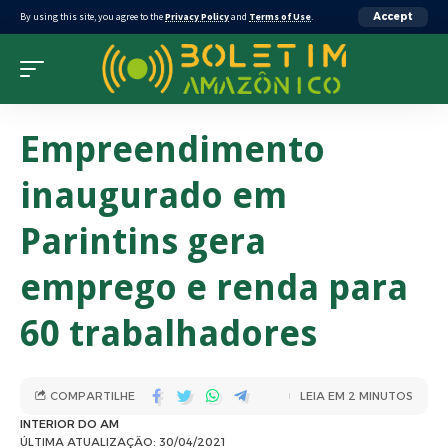
By using this site, you agree to the
Privacy Policy
and
Terms of Use
.
Accept
Empreendimento
inaugurado em
Parintins gera
emprego e renda para
60 trabalhadores
COMPARTILHE
LEIA EM 2 MINUTOS
INTERIOR DO AM
ÚLTIMA ATUALIZAÇÃO: 30/04/2021