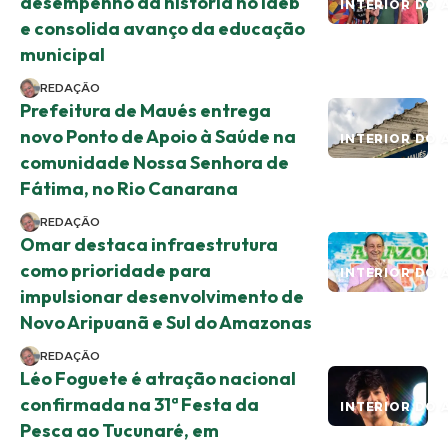
desempenho da história no Ideb
INTERIOR DO 
e consolida avanço da educação
municipal
REDAÇÃO
Prefeitura de Maués entrega
novo Ponto de Apoio à Saúde na
INTERIOR DO 
comunidade Nossa Senhora de
Fátima, no Rio Canarana
REDAÇÃO
Omar destaca infraestrutura
como prioridade para
INTERIOR DO 
impulsionar desenvolvimento de
Novo Aripuanã e Sul do Amazonas
REDAÇÃO
Léo Foguete é atração nacional
confirmada na 31ª Festa da
INTERIOR DO 
Pesca ao Tucunaré, em