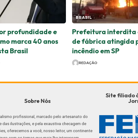
BRASIL
or profundidade e
Prefeitura interdita
smo marca 40 anos
de fábrica atingida 
ta Brasil
incêndio em SP
O
REDAÇÃO
Site filiad
Sobre Nós
Jor
nalismo profissional, marcado pelo artesanato do
e das ilustrações, e pela exaustiva checagem de
es, oferecemos a você, nosso leitor, um continente
guro com os temas que mais lhe interessam.