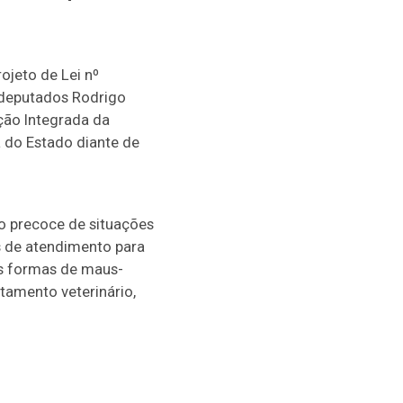
jeto de Lei nº
 deputados Rodrigo
nção Integrada da
a do Estado diante de
ão precoce de situações
 de atendimento para
as formas de maus-
tamento veterinário,