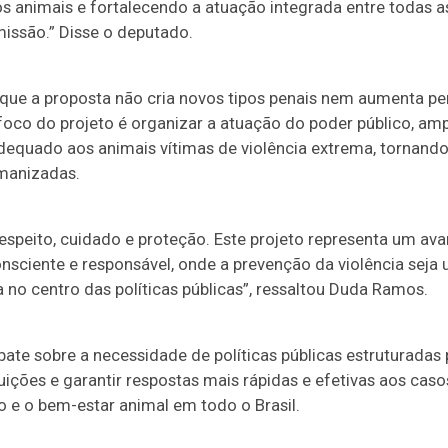
 animais e fortalecendo a atuação integrada entre todas as
missão
.”
Disse o deputado.
 que a proposta não
cria novos
tipos penais nem aumenta pen
O foco do projeto é organizar a atuação do poder público, am
dequado aos animais vítimas de violência extrema, tornando
umanizadas.
speito, cuidado e proteção. Este projeto representa um av
sciente e responsável, onde a prevenção da violência seja 
 no centro das políticas públicas”, ressaltou Duda Ramos.
ate sobre a necessidade de políticas públicas estruturadas 
ituições e garantir respostas mais rápidas e efetivas aos cas
o e o bem-estar animal em todo o Brasil.