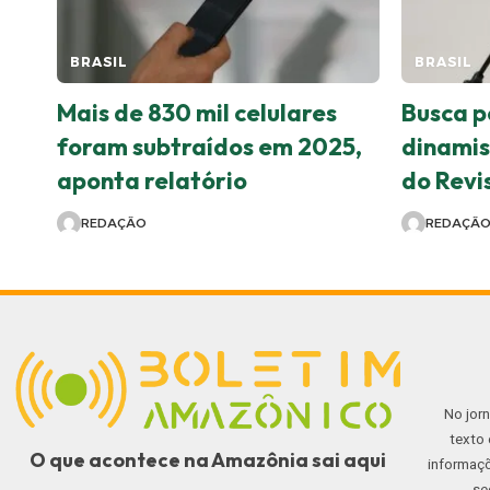
BRASIL
BRASIL
Mais de 830 mil celulares
Busca p
foram subtraídos em 2025,
dinami
aponta relatório
do Revis
REDAÇÃO
REDAÇÃ
No jor
texto 
O que acontece na Amazônia sai aqui
informaçõ
se