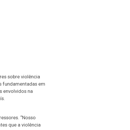
res sobre violência
cas fundamentadas em
is envolvidos na
ís.
ressores. “Nosso
tes que a violência