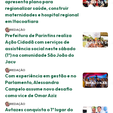
apresenta plano para
INTERIOR DO 
regionalizar saúde, construir
maternidades e hospital regional
em Itacoatiara
REDAÇÃO
Prefeitura de Parintins realiza
Ação Cidadã com serviços de
INTERIOR DO 
assistência social neste sábado
(1º) na comunidade São João do
Jacu
REDAÇÃO
Com experiência em gestão e no
Parlamento, Alessandra
AMAZONAS E 
Campelo assume novo desafio
como vice de Omar Aziz
REDAÇÃO
Autazes conquista o 1º lugar do