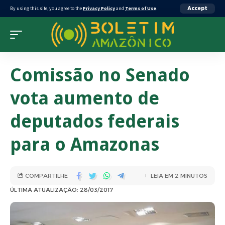
By using this site, you agree to the
Privacy Policy
and
Terms of Use
.
Accept
Comissão no Senado
vota aumento de
deputados federais
para o Amazonas
COMPARTILHE
LEIA EM 2 MINUTOS
ÚLTIMA ATUALIZAÇÃO: 28/03/2017