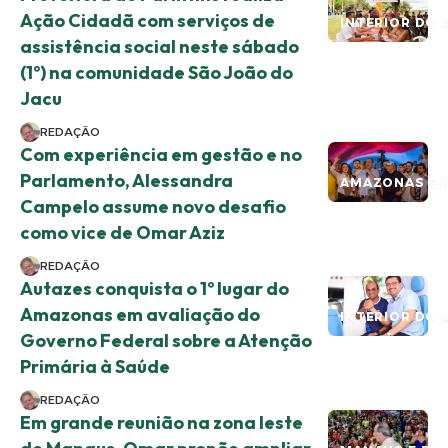
Ação Cidadã com serviços de
INTERIOR DO 
assistência social neste sábado
(1º) na comunidade São João do
Jacu
REDAÇÃO
Com experiência em gestão e no
Parlamento, Alessandra
AMAZONAS E 
Campelo assume novo desafio
como vice de Omar Aziz
REDAÇÃO
Autazes conquista o 1º lugar do
Amazonas em avaliação do
INTERIOR DO 
Governo Federal sobre a Atenção
Primária à Saúde
REDAÇÃO
Em grande reunião na zona leste