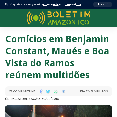
By using this site, you agree to the
Privacy Policy
and
Terms of Use
.
Accept
Comícios em Benjamin
Constant, Maués e Boa
Vista do Ramos
reúnem multidões
COMPARTILHE
LEIA EM 5 MINUTOS
ÚLTIMA ATUALIZAÇÃO: 30/09/2016