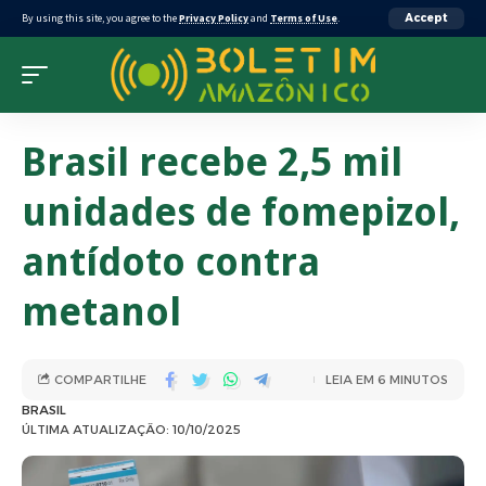
By using this site, you agree to the
Privacy Policy
and
Terms of Use
.
Accept
Brasil recebe 2,5 mil
unidades de fomepizol,
antídoto contra
metanol
COMPARTILHE
LEIA EM 6 MINUTOS
BRASIL
ÚLTIMA ATUALIZAÇÃO: 10/10/2025