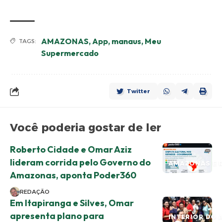
AMAZONAS
,
App
,
manaus
,
Meu
TAGS:
Supermercado
Twitter
Você poderia gostar de ler
Roberto Cidade e Omar Aziz
lideram corrida pelo Governo do
AMAZONAS E 
Amazonas, aponta Poder360
REDAÇÃO
Em Itapiranga e Silves, Omar
apresenta plano para
INTERIOR DO 