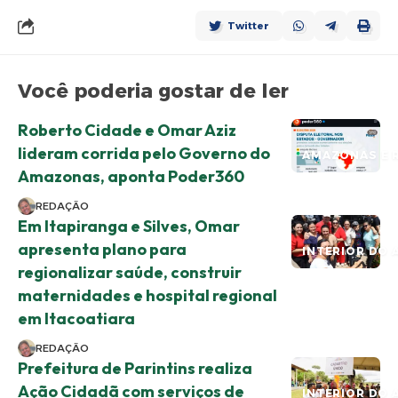
Twitter
Você poderia gostar de ler
Roberto Cidade e Omar Aziz
lideram corrida pelo Governo do
AMAZONAS E 
Amazonas, aponta Poder360
REDAÇÃO
Em Itapiranga e Silves, Omar
apresenta plano para
INTERIOR DO 
regionalizar saúde, construir
maternidades e hospital regional
em Itacoatiara
REDAÇÃO
Prefeitura de Parintins realiza
Ação Cidadã com serviços de
INTERIOR DO 