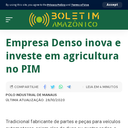
By using this site, you agree to the
Privacy Policy
and
Terms of Use
.
Accept
Empresa Denso inova e
investe em agricultura
no PIM
COMPARTILHE
LEIA EM 4 MINUTOS
POLO INDUSTRIAL DE MANAUS
ÚLTIMA ATUALIZAÇÃO: 28/10/2020
Tradicional fabricante de partes e peças para veículos