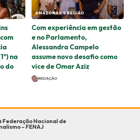
AMAZONAS E REGIÃO
ins
Com experiência em gestão
 com
e no Parlamento,
cia
Alessandra Campelo
1º) na
assume novo desafio como
o do
vice de Omar Aziz
REDAÇÃO
o à Federação Nacional de
nalismo – FENAJ