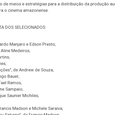
ão de meios e estratégias para a distribuição da produção au
ara o cinema amazonense.
TA DOS SELECIONADOS:
ardo Manjaro e Edson Presto;
 Aline Medeiros;
rtins;
ões;
ações”, de Andrew de Souza;
ego Bauer;
fael Ramos;
ane Sampaio;
que Saunier Michiles;
Francis Madson e Michele Saraiva;
u Saturno”, de Francis Madson;