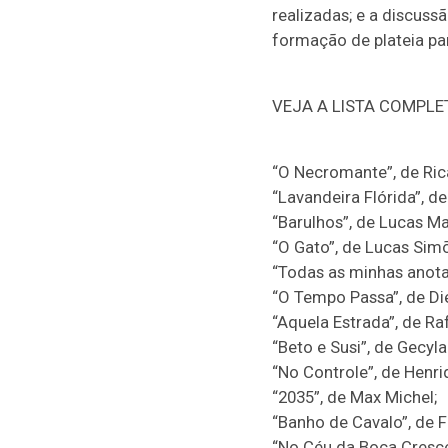
realizadas; e a discuss
formação de plateia p
VEJA A LISTA COMPLE
“O Necromante”, de Ric
“Lavandeira Flórida”, de
“Barulhos”, de Lucas Ma
“O Gato”, de Lucas Sim
“Todas as minhas anot
“O Tempo Passa”, de Di
“Aquela Estrada”, de Ra
“Beto e Susi”, de Gecyl
“No Controle”, de Henri
“2035”, de Max Michel;
“Banho de Cavalo”, de 
“No Céu da Boca Cresce