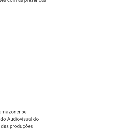
ates com as presenças
l amazonense
 do Audiovisual do
o das produções