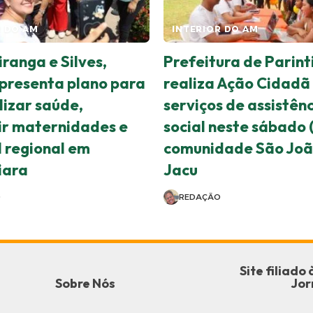
R DO AM
INTERIOR DO AM
iranga e Silves,
Prefeitura de Parint
resenta plano para
realiza Ação Cidadã
lizar saúde,
serviços de assistên
ir maternidades e
social neste sábado (
l regional em
comunidade São Joã
iara
Jacu
O
REDAÇÃO
Site filiad
Sobre Nós
Jor