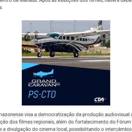
entro de Manaus. Após as exibições dos filmes, haverá deb
s.
azonense visa a democratização da produção audiovisua
iação dos filmes regionais, além do fortalecimento do Fórum
e a divulgação do cinema local, possibilitando o intercâmbi