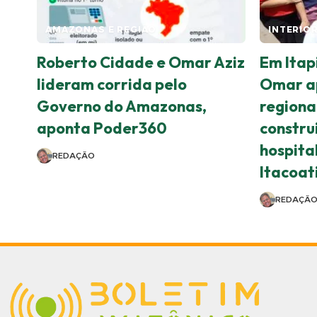
AMAZONAS E REGIÃO
INTERIO
Roberto Cidade e Omar Aziz
Em Itap
lideram corrida pelo
Omar ap
Governo do Amazonas,
regiona
aponta Poder360
constru
hospita
REDAÇÃO
Itacoat
REDAÇÃ