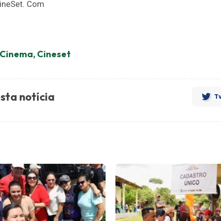
ineSet. Com
Cinema
,
Cineset
sta notícia
Tw