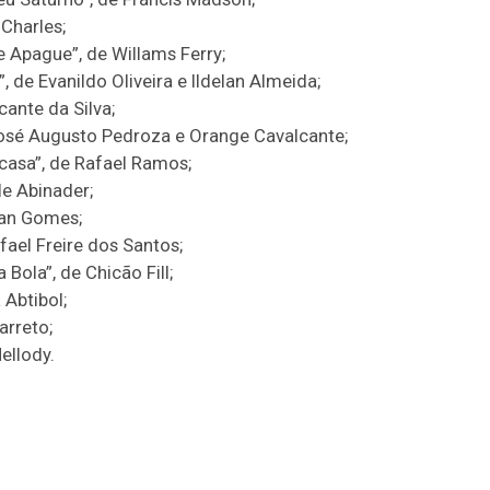
 Charles;
e Apague”, de Willams Ferry;
de Evanildo Oliveira e Ildelan Almeida;
cante da Silva;
José Augusto Pedroza e Orange Cavalcante;
casa”, de Rafael Ramos;
e Abinader;
llan Gomes;
fael Freire dos Santos;
ola”, de Chicão Fill;
 Abtibol;
arreto;
ellody.